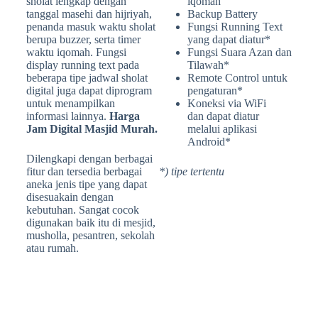
sholat lengkap dengan
iqomah
tanggal masehi dan hijriyah,
Backup Battery
penanda masuk waktu sholat
Fungsi Running Text
berupa buzzer, serta timer
yang dapat diatur*
waktu iqomah. Fungsi
Fungsi Suara Azan dan
display running text pada
Tilawah*
beberapa tipe jadwal sholat
Remote Control untuk
digital juga dapat diprogram
pengaturan*
untuk menampilkan
Koneksi via WiFi
informasi lainnya.
Harga
dan dapat diatur
Jam Digital Masjid Murah.
melalui aplikasi
Android*
Dilengkapi dengan berbagai
fitur dan tersedia berbagai
*) tipe tertentu
aneka jenis tipe yang dapat
disesuakain dengan
kebutuhan. Sangat cocok
digunakan baik itu di mesjid,
musholla, pesantren, sekolah
atau rumah.