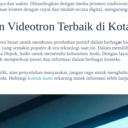
iaya dan waktu. Dibandingkan dengan media promosi tradision
an konten dengan cepat dan mudah secara digital, mengurangi 
en Videotron Terbaik di Ko
otensi besar untuk membawa perubahan positif dalam berbag
a
i b
i yang semakin populer di era teknologi saat ini. Dalam memili
kota Depok, hadir untuk memenuhi kebutuhan Anda. Dengan layan
tuk memperkuat pesan dan informasi dalam berbagai konteks.
ublik, atau penyuluhan masyarakat, jangan ragu untuk menghub
Anda. Hubungi
kontak kami
sekarang untuk informasi lebih lanj