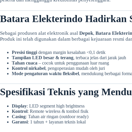
Batara Elekterindo Hadirkan S
Sebagai produsen alat elektronik asal
Depok
,
Batara Elekteri
Produk ini telah digunakan dalam berbagai kejuaraan resmi dan
Presisi tinggi
dengan margin kesalahan <0,1 detik
Tampilan LED besar & terang
, terbaca jelas dari jarak jauh
Tahan cuaca
– cocok untuk penggunaan luar ruang
Kontrol nirkabel
, pengoperasian mudah oleh juri
Mode pengaturan waktu fleksibel
, mendukung berbagai forma
Spesifikasi Teknis yang Men
Display
: LED segment high brightness
Kontrol
: Remote wireless & tombol fisik
Casing
: Tahan air ringan (outdoor ready)
Garansi
: 1 tahun + layanan teknis lokal