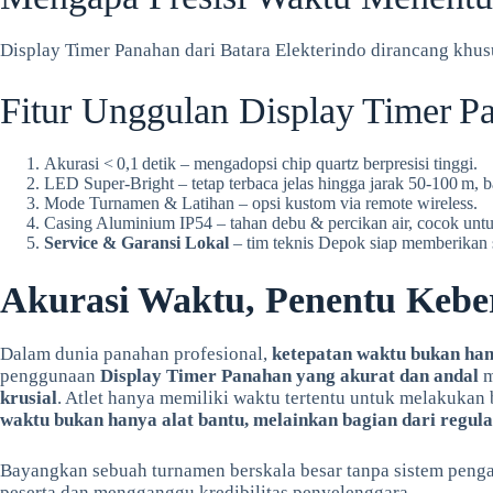
Display Timer Panahan dari Batara Elekterindo dirancang khusu
Fitur Unggulan Display Timer Pa
Akurasi < 0,1 detik – mengadopsi chip quartz berpresisi tinggi.
LED Super‑Bright – tetap terbaca jelas hingga jarak 50-100 m, b
Mode Turnamen & Latihan – opsi kustom via remote wireless.
Casing Aluminium IP54 – tahan debu & percikan air, cocok unt
Service & Garansi Lokal
– tim teknis Depok siap memberikan 
Akurasi Waktu, Penentu Kebe
Dalam dunia panahan profesional,
ketepatan waktu bukan hany
penggunaan
Display Timer Panahan yang akurat dan andal
m
krusial
. Atlet hanya memiliki waktu tertentu untuk melakukan 
waktu bukan hanya alat bantu, melainkan bagian dari regul
Bayangkan sebuah turnamen berskala besar tanpa sistem penga
peserta dan mengganggu kredibilitas penyelenggara.