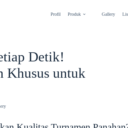
Profil
Produk
Gallery
Li
etiap Detik!
n Khusus untuk
hery
kan Kualitas Turnamen Panahan