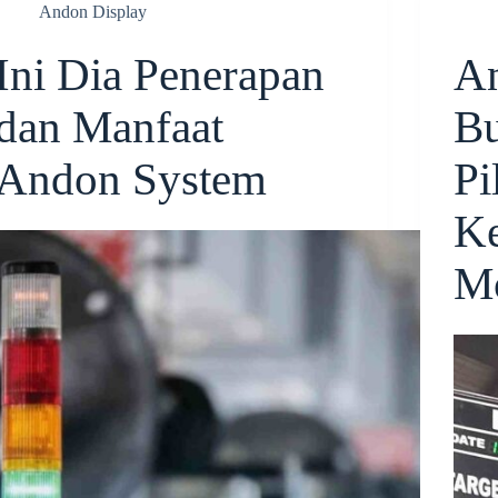
Andon Display
Ini Dia Penerapan
A
dan Manfaat
Bu
Andon System
Pi
Ke
M