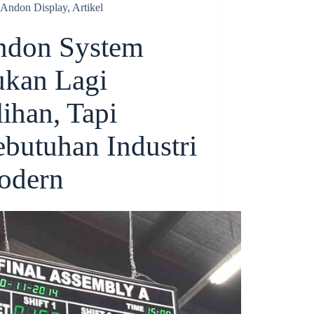
Andon Display
,
Artikel
ndon System
kan Lagi
lihan, Tapi
butuhan Industri
odern