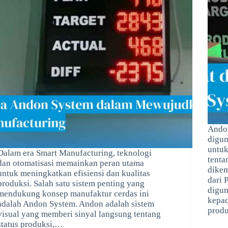
Andon
digun
untuk
Dalam era Smart Manufacturing, teknologi
tenta
dan otomatisasi memainkan peran utama
dikem
untuk meningkatkan efisiensi dan kualitas
dari 
produksi. Salah satu sistem penting yang
digun
mendukung konsep manufaktur cerdas ini
kepad
adalah Andon System. Andon adalah sistem
prod
visual yang memberi sinyal langsung tentang
status produksi,…