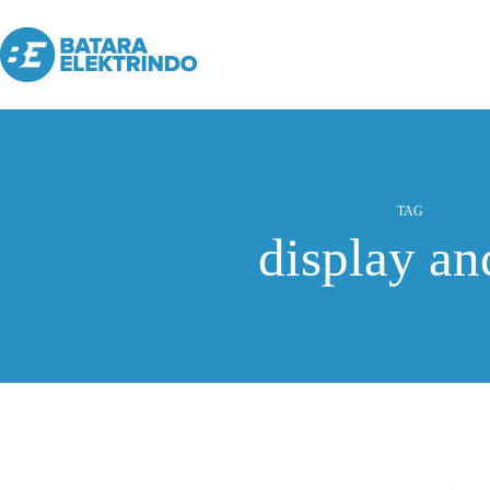
TAG
display a