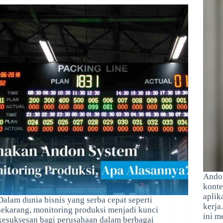
Andon
konte
aplik
Dalam dunia bisnis yang serba cepat seperti
kerja
sekarang, monitoring produksi menjadi kunci
ini m
kesuksesan bagi perusahaan dalam berbagai