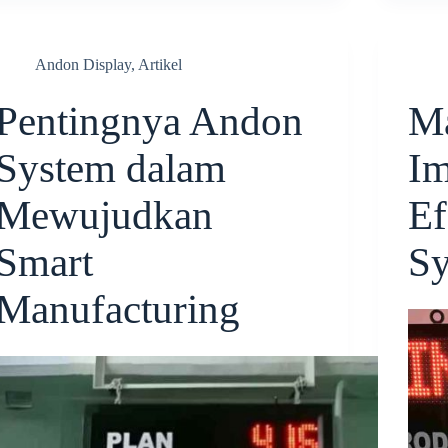
Andon Display
,
Artikel
Pentingnya Andon
Ma
System dalam
Im
Mewujudkan
Ef
Smart
S
Manufacturing