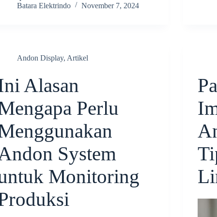
Batara Elektrindo
November 7, 2024
Andon Display
,
Artikel
Ini Alasan
P
Mengapa Perlu
Im
Menggunakan
An
Andon System
Ti
untuk Monitoring
Li
Produksi