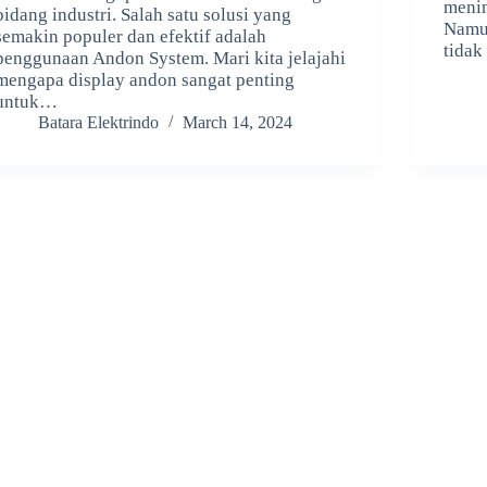
menin
bidang industri. Salah satu solusi yang
Namu
semakin populer dan efektif adalah
tidak
penggunaan Andon System. Mari kita jelajahi
mengapa display andon sangat penting
untuk…
Batara Elektrindo
March 14, 2024