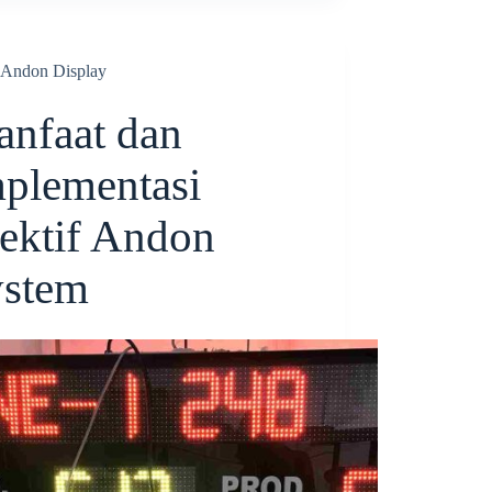
Andon Display
nfaat dan
plementasi
ektif Andon
ystem