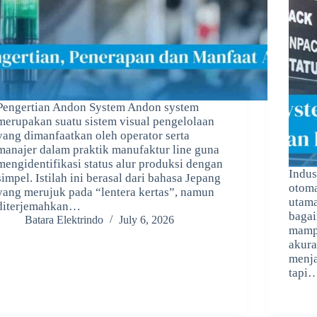
Pengertian Andon System Andon system
merupakan suatu sistem visual pengelolaan
yang dimanfaatkan oleh operator serta
manajer dalam praktik manufaktur line guna
mengidentifikasi status alur produksi dengan
Indus
simpel. Istilah ini berasal dari bahasa Jepang
otoma
yang merujuk pada “lentera kertas”, namun
utama
diterjemahkan…
bagai
Batara Elektrindo
July 6, 2026
mampu
akura
menja
tapi