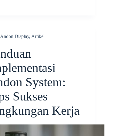
Andon Display
,
Artikel
anduan
plementasi
don System:
ps Sukses
ngkungan Kerja